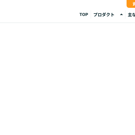
arrow_drop_up
TOP
プロダクト
主
Media
デ
Sync
外
API
デ
分
店