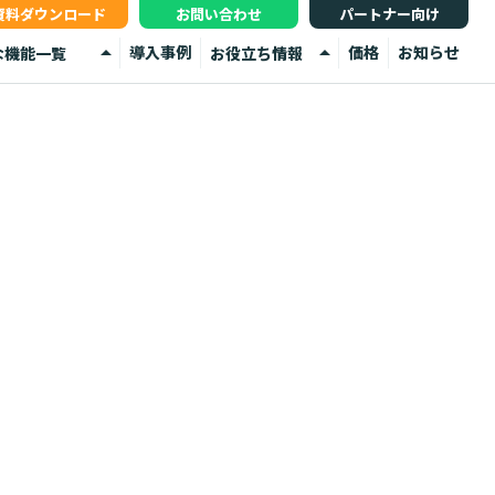
資料ダウンロード
お問い合わせ
パートナー向け
arrow_drop_up
arrow_drop_up
導入事例
価格
お知らせ
な機能一覧
お役立ち情報
ータ管理
イベント
部メディア連携
お役立ち資料
ータ連携
よくあるご質問
析
舗検索サイト