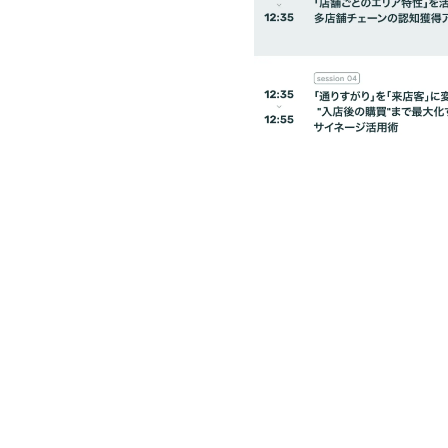
株式会社ナビタイムジャパン
小野塚 隼人
ロケーションマーケティング事業部 部長
2018年株式会社ナビタイムジャパン入社。アプリエンジ
のコンシューマー向けアプリの開発に従事。2022年より
国内向け『NAVITIME』や訪日向け『Japan Travel by
よび利用促進を担う。その後、法人向けSaaS事業部でのC
2026年4月よりロケーションマーケティング事業部 部長