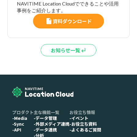
NAVITIME Location Cloudでできることや活用
事例をご紹介します。
insert_drive_file
資料ダウンロード
お知らせ一覧
subdirectory_arrow_left
プロダクト
主な機能一覧
お役立ち情報
-Media
-データ管理
-イベント
-Sync
-外部メディア連携
-お役立ち資料
-API
-データ連携
-よくあるご質問
-分析