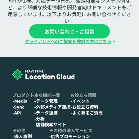
APIの仕様、対応データ形式、連携可能なシステム例な
ど、より詳細な技術情報や開発者向けドキュメントもご
用意しています。以下よりお気軽にお問い合わせくださ
い。
お問い合わせ・ご相談
クライアントへのご提案を検討の方はこちら
chevron_right
プロダクト
主な機能一覧
お役立ち情報
-Media
-データ管理
-イベント
-Sync
-外部メディア連携
-お役立ち資料
-API
-データ連携
-よくあるご質問
-分析
-店舗検索サイト
その他
その他の法人サービス
-導入事例
-広告プロモーション