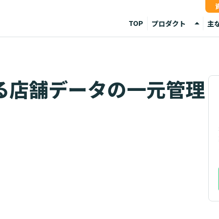
arrow_drop_up
TOP
プロダクト
主
Media
デ
Sync
外
る店舗データの一元管理
API
デ
分
店