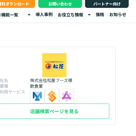
資料ダウンロード
お問い合わせ
パートナー向け
arrow_drop_up
arrow_drop_up
導入事例
価格
お知らせ
な機能一覧
お役立ち情報
ータ管理
イベント
部メディア連携
お役立ち資料
ータ連携
よくあるご質問
析
舗検索サイト
社名
株式会社松屋フーズ様
業種
飲食業
利用サービス
店舗検索ページを見る