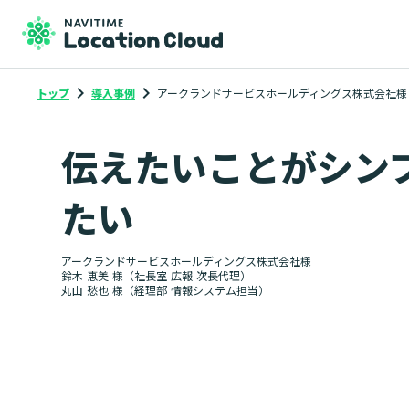
keyboard_arrow_right
keyboard_arrow_right
トップ
導入事例
アークランドサービスホールディングス株式会社様
伝えたいことがシン
たい
アークランドサービスホールディングス株式会社様
鈴木 恵美 様（社長室 広報 次長代理）
丸山 愁也 様（経理部 情報システム担当）