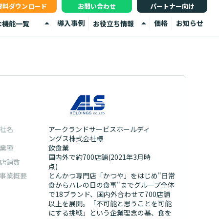
資料ダウンロード
お問い合わせ
パートナー向け
arrow_drop_up
arrow_drop_up
導入事例
価格
お知らせ
な機能一覧
お役立ち情報
ータ管理
イベント
部メディア連携
お役立ち資料
ータ連携
よくあるご質問
析
舗検索サイト
社名
アークランドサービスホールディ
ングス株式会社様
業種
飲食業
国内外で約700店舗(2021年3月時
店舗数
点)
事業概要
とんかつ専門店「かつや」をはじめ"日常
食からハレの日の食事"までグループ全体
で18ブランド、国内外合わせて700店舗
以上を展開。「不可能と思うことを可能
にする挑戦」という企業理念の基、食を