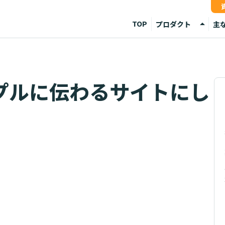
arrow_drop_up
TOP
プロダクト
主
Media
デ
Sync
外
プルに伝わるサイトにし
API
デ
分
店