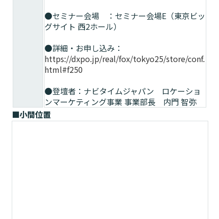
●セミナー会場 ：セミナー会場E（東京ビッ
グサイト 西2ホール）
●詳細・お申し込み：
https://dxpo.jp/real/fox/tokyo25/store/conf.
html#f250
●登壇者：ナビタイムジャパン ロケーショ
ンマーケティング事業 事業部長 内門 智弥
■小間位置