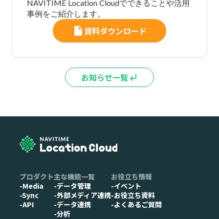
NAVITIME Location Cloudでできることや活用
事例をご紹介します。
insert_drive_file
資料ダウンロード
お知らせ一覧
subdirectory_arrow_left
プロダクト
主な機能一覧
お役立ち情報
-Media
-データ管理
-イベント
-Sync
-外部メディア連携
-お役立ち資料
-API
-データ連携
-よくあるご質問
-分析