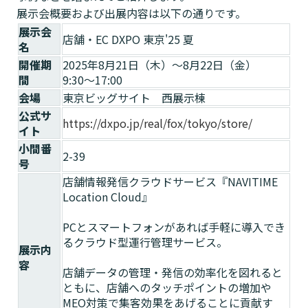
展示会概要および出展内容は以下の通りです。
展示会
店舗・EC DXPO 東京'25 夏
名
開催期
2025年8月21日（木）～8月22日（金）
間
9:30〜17:00
会場
東京ビッグサイト 西展示棟
公式サ
https://dxpo.jp/real/fox/tokyo/store/
イト
小間番
2-39
号
店舗情報発信クラウドサービス『NAVITIME
Location Cloud』
PCとスマートフォンがあれば手軽に導入でき
るクラウド型運行管理サービス。
展示内
容
店舗データの管理・発信の効率化を図れると
ともに、店舗へのタッチポイントの増加や
MEO対策で集客効果をあげることに貢献す