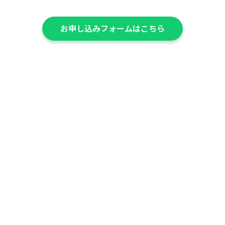
お申し込みフォームはこちら
株式会社ナビタイムジャパン
小野塚 隼人
ロケーションマーケティング事業部 部長
2018年株式会社ナビタイムジャパン入社。アプリエンジニアとし
て経路検索やトラベルなどのコンシューマー向けアプリの開発
に従事。2022年よりプロジェクトマネージャーとして、国内向け