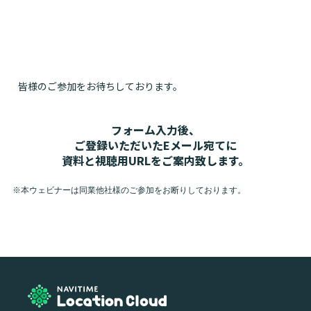
『NAVITIME』や訪日向け『Japan Travel by NAVITIME』のユーザ
ー体験の向上および利用促進を担う。その後、法人向けSaaS事
業部でのCS・マーケティング業務を経て、2026年4月よりロケー
ションマーケティング事業部 部長に就任、事業責任者を務める。
皆様のご参加をお待ちしております。
フォーム入力後、
ご登録いただいたEメール宛てに
資料と視聴用URLをご案内致します。
※本ウェビナーは同業他社様のご参加をお断りしております。