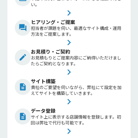
い。
keyboard_arrow_right
ヒアリング・ご提案
question_answer
担当者が課題を伺い、最適なサイト構成・運用
方法をご提案します。
keyboard_arrow_right
お見積り・ご契約
mode_edit
お見積もりとご提案内容にご納得いただけまし
たらご契約となります。
keyboard_arrow_right
サイト構築
description
貴社のご要望を伺いながら、弊社にて設定を加
えてサイトを構築していきます。
keyboard_arrow_right
データ登録
description
サイト上に表示する店舗情報を登録します。初
回は弊社で代行も可能です。
keyboard_arrow_right