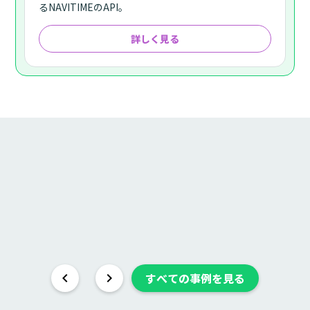
るNAVITIMEのAPI。
詳しく見る
keyboard_arrow_left
keyboard_arrow_right
すべての事例を見る