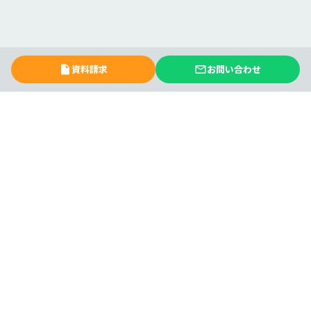
資料請求
お問い合わせ
insert_drive_file
mail_outline
keyboard_arrow_left
keyboard_arrow_right
すべての事例を見る
プロダクト
主な機能一覧
お役立ち情報